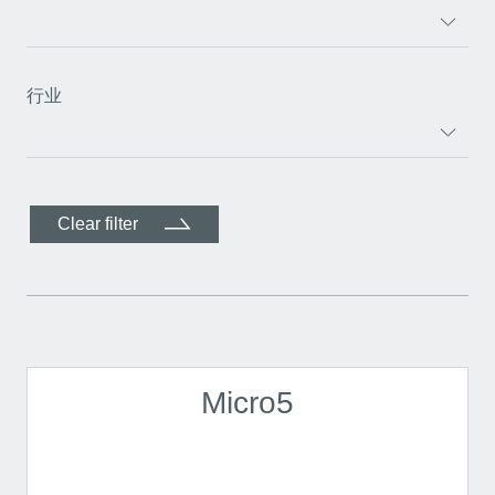
行业
Clear filter
Micro5