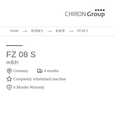
Home
技术能力
机床库
FZ 08 S
FZ 08 S
08系列
Germany
4 months
Completely refurbished machine
6 Months Warranty