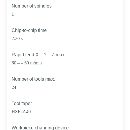
Number of spindles
1
Chip-to-chip time
2.20 s
Rapid feed X – Y – Z max.
60 – – 60 m/min
Number of tools max.
24
Tool taper
HSK-A40
Workpiece changing device