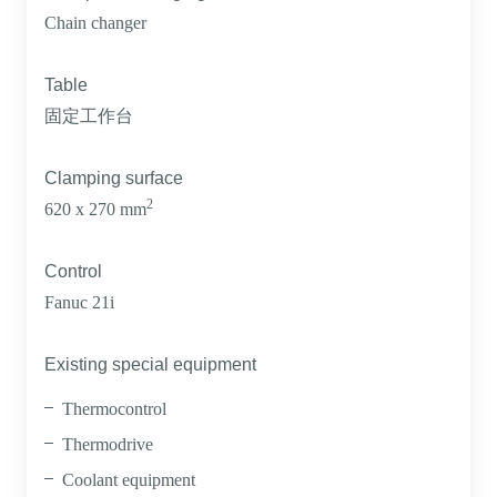
Chain changer
Table
固定工作台
Clamping surface
2
620 x 270 mm
Control
Fanuc 21i
Existing special equipment
Thermocontrol
Thermodrive
Coolant equipment